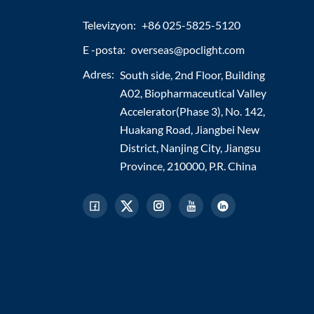
Televizyon:
+86 025-5825-5120
E -posta:
overseas@poclight.com
Adres:
South side, 2nd Floor, Building
A02, Biopharmaceutical Valley
Accelerator(Phase 3), No. 142,
Huakang Road, Jiangbei New
District, Nanjing City, Jiangsu
Province, 210000, P.R. China