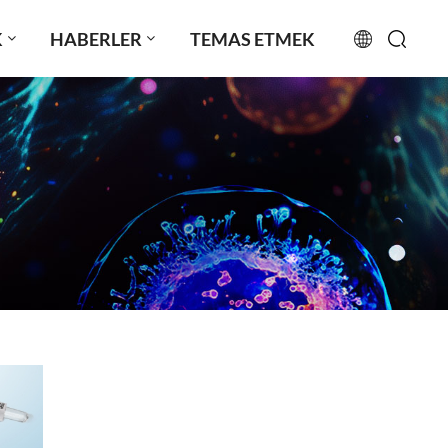
K
HABERLER
TEMAS ETMEK
English
français
русский
español
português
العربية
日本語
Türkçe