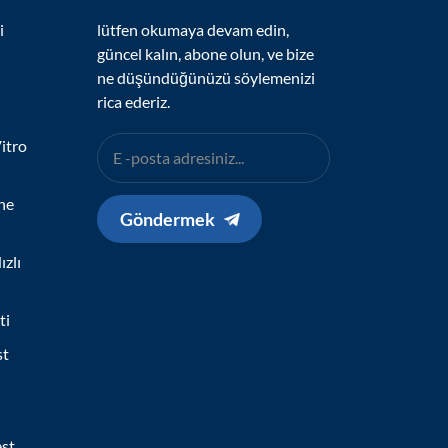
i
lütfen okumaya devam edin,
güncel kalın, abone olun, ve bize
ne düşündüğünüzü söylemenizi
rica ederiz.
itro
ne
Göndermek
zlı
ti
st
est