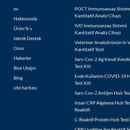
ev
POCT Immunoassay Sistem
Kantitatif Analiz Cihazı
Hakkımızda
IVD Immunoassay Sistemi
Ürün:% s
Kantitatif Analiz Cihazı
teknik Destek
Veteriner Analizörünün In V
Onur
Kantitatif Testi
Haberler
Sars-Cov-2 Ag Kendi Kendi
Test Kiti
Bize Ulaşın
Evde Kullanım COVID-19 Hı
Blog
Test Kiti
site haritası
Sars-Cov-2 Antijen Hızlı Tes
Insan CRP Algılama Hızlı Te
Reaktifi
C-Reaktif Protein Hızlı Testi
CRP Liyofilize Top Reaktif T