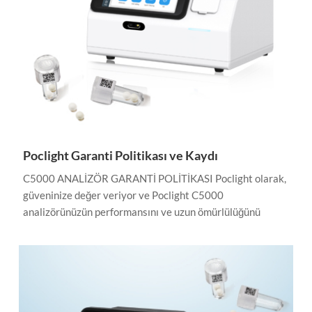
Poclight Garanti Politikası ve Kaydı
C5000 ANALİZÖR GARANTİ POLİTİKASI Poclight olarak,
güveninize değer veriyor ve Poclight C5000
analizörünüzün performansını ve uzun ömürlülüğünü
desteklemeye kendimizi adadık. Bu garanti, kapsam
şartlarını ve cihazın uygun şekilde bakım ve onarımını
sağlamak için müşteri sorumluluklarını özetlemektedir.
Sınırlı Garanti Kapsamı Bu garanti süresi boyunca
Poclight, arızalı olduğu belirlenen ve bu garanti