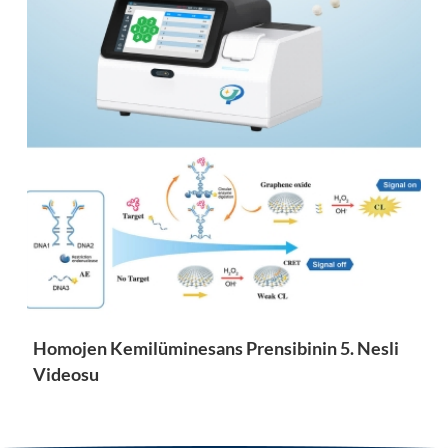
kapsamında olan herhangi bir parçayı ücretsiz olarak
tamir edecek veya değiştirecektir. Sorunun niteliğine bağlı
olarak Poclight, Poclight'ın yeni, onarılmış veya yeniden
sertifikalandırılmış bir yedek ünite sağlayacağını garanti
eder. Poclight C5000 analizörleri, bir (1) yıl süreyle
malzeme ve işçilik kusurlarından muaftır. Bu garanti,
orijinal alıcı ve/veya temsilcileriyle sınırlıdır ve
devredilemez. Garanti Kapsamı Dışında Kalanlar Bu
garanti şunları kapsamaz: Kötüye kullanım, ihmal, yanlış
kurulum veya fiziksel istismardan kaynaklanan hasarlar
Yetkisiz değişiklik, kurcalama veya onarım girişimi Kazara
hasar veya zararlı maddelere veya kirleticilere maruz
kalma Uygunsuz depolama veya uygun olmayan çevre
koşullarından kaynaklanan arızalar Garanti yeterliliği
yalnızca Poclight Teknik ekibi tarafından belirlenir ve her
Homojen Kemilüminesans Prensibinin 5. Nesli
bir durum için ayrı ayrı değerlendirilir. Garanti
Videosu
Uygunluğuna İlişkin Müşteri Sorumlulukları Garanti
kapsamından yararlanmaya devam edebilmek için
müşterilerin aşağıdaki bakım ve onarım talimatlarına