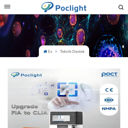
sh
is
ий
Ev
Teknik Destek
ol
guês
語
e