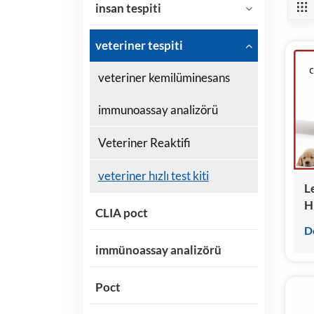
insan tespiti
veteriner tespiti
veteriner kemilüminesans
immunoassay analizörü
Veteriner Reaktifi
veteriner hızlı test kiti
L
Hı
CLIA poct
D
immünoassay analizörü
Poct