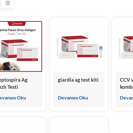
eptospira Ag
giardia ag test kiti
CCV 
zlı Testi
kombi
kiti
evamını Oku
Devamını Oku
Devam