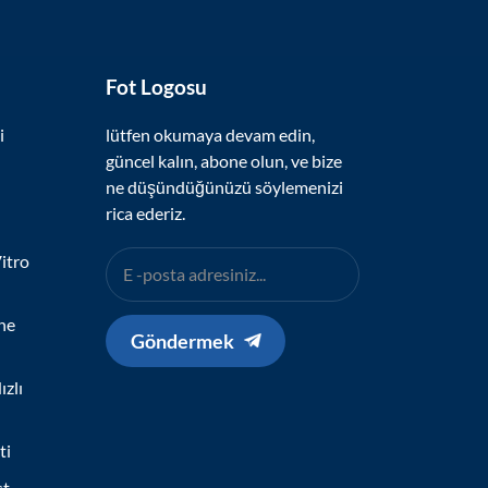
Fot Logosu
i
lütfen okumaya devam edin,
güncel kalın, abone olun, ve bize
ne düşündüğünüzü söylemenizi
rica ederiz.
itro
ne
Göndermek
zlı
ti
st