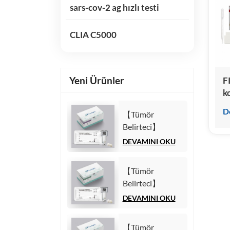
sars-cov-2 ag hızlı testi
CLIA C5000
Yeni Ürünler
F
k
D
【Tümör
Belirteci】
Karbonhidrat
DEVAMINI OKU
Antijeni 125
(CA125) Test Kiti
【Tümör
(Homojen
Belirteci】
Kemilüminesans
Karbonhidrat
DEVAMINI OKU
İmmünolojik
Antijeni 19-9
Test)
(CA19-9) Test
【Tümör