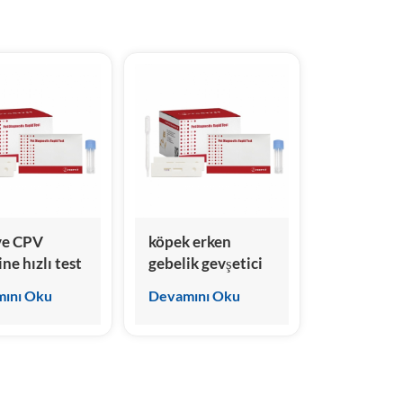
हिंदी
Indonesia
ve CPV
köpek erken
ne hızlı test
gebelik gevşetici
hızlı test kiti
ını Oku
Devamını Oku