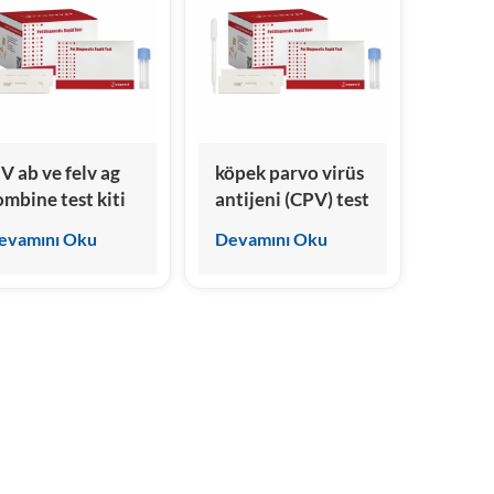
IV ab ve felv ag
köpek parvo virüs
ombine test kiti
antijeni (CPV) test
kiti
evamını Oku
Devamını Oku