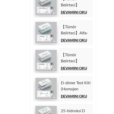
Kiti (Homojen
Belirteci】
Kemilüminesans
Sitokeratin19
DEVAMINI OKU
İmmünolojik
Fragment21-1
Test)
(CYFRA21-1)
【Tümör
Test Kiti
Belirteci】Alfa-
(Homojen
Fetoprotein
DEVAMINI OKU
Kemilüminesans
(AFP) Test Kiti
İmmünolojik
(Homojen
Test)
【Tümör
Kemilüminesans
Belirteci】
İmmünolojik
Karsinoembriyonik
DEVAMINI OKU
Test)
antijen (CEA)
Test Kiti
D-dimer Test Kiti
(Homojen
(Homojen
Kemilüminesans
Kemilüminesans
DEVAMINI OKU
İmmünolojik
İmmünoassay)
Test)
25-hidroksi D