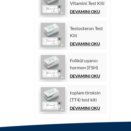
Vitamini Test Kiti
(Homojen
DEVAMINI OKU
Kemilüminesans
İmmünoassay))
Testosteron Test
Kiti
(Kemilüminesans
DEVAMINI OKU
İmmünoassay)
Folikül uyarıcı
hormon (FSH)
test kiti
DEVAMINI OKU
toplam tiroksin
(TT4) test kiti
DEVAMINI OKU