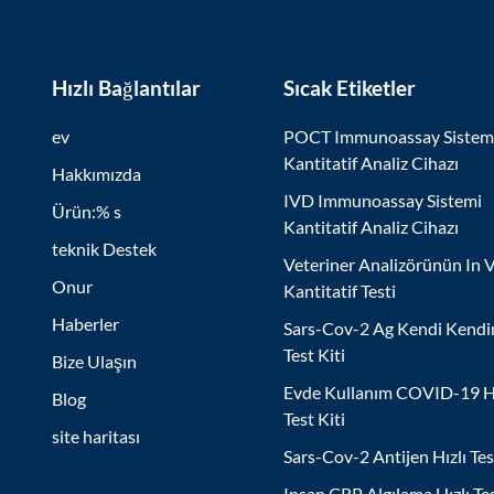
Hızlı Bağlantılar
Sıcak Etiketler
ev
POCT Immunoassay Sistem
Kantitatif Analiz Cihazı
Hakkımızda
IVD Immunoassay Sistemi
Ürün:% s
Kantitatif Analiz Cihazı
teknik Destek
Veteriner Analizörünün In V
Onur
Kantitatif Testi
Haberler
Sars-Cov-2 Ag Kendi Kendi
Test Kiti
Bize Ulaşın
Evde Kullanım COVID-19 Hı
Blog
Test Kiti
site haritası
Sars-Cov-2 Antijen Hızlı Tes
Insan CRP Algılama Hızlı Te