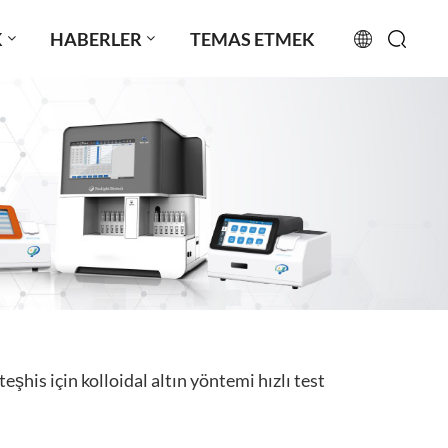
K
HABERLER
TEMAS ETMEK
English
français
русский
español
português
العربية
eşhis için kolloidal altın yöntemi hızlı test
日本語
Türkçe