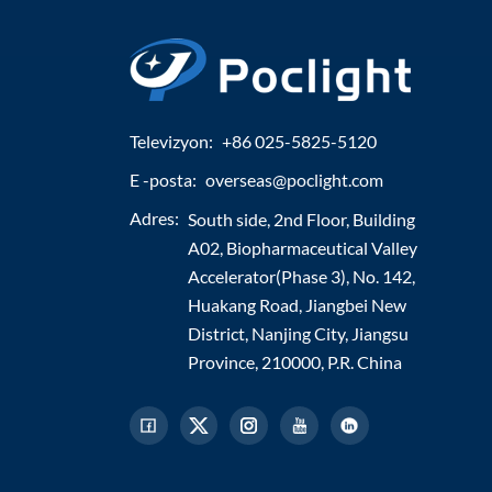
Televizyon:
+86 025-5825-5120
E -posta:
overseas@poclight.com
Adres:
South side, 2nd Floor, Building
A02, Biopharmaceutical Valley
Accelerator(Phase 3), No. 142,
Huakang Road, Jiangbei New
District, Nanjing City, Jiangsu
Province, 210000, P.R. China