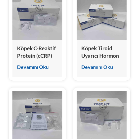
esia
Köpek C-Reaktif
Köpek Tiroid
Protein (cCRP)
Uyarıcı Hormon
Test Kiti
(cTSH) Test Kiti
Devamını Oku
Devamını Oku
(Homojen
Kemilüminesans
İmmünoassay)