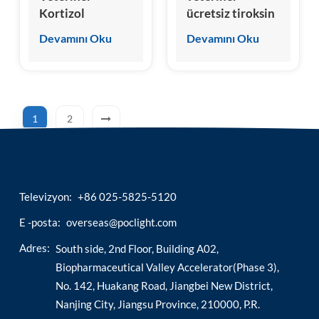
Kortizol
ücretsiz tiroksin
(cCOR/fCOR)
(cft4/fft4) test
Devamını Oku
Devamını Oku
Test Kiti
kiti
1
2
Televizyon:
+86 025-5825-5120
E -posta:
overseas@poclight.com
Adres:
South side, 2nd Floor, Building A02,
Biopharmaceutical Valley Accelerator(Phase 3),
No. 142, Huakang Road, Jiangbei New District,
Nanjing City, Jiangsu Province, 210000, P.R.