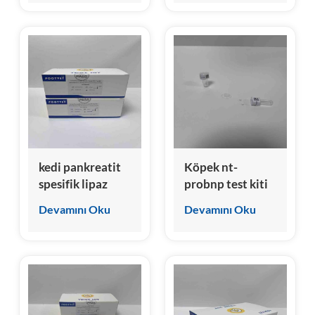
kedi pankreatit
Köpek nt-
spesifik lipaz
probnp test kiti
(fPL) test kiti
için yüksek
Devamını Oku
Devamını Oku
kaliteli poct
CLIA analizörü