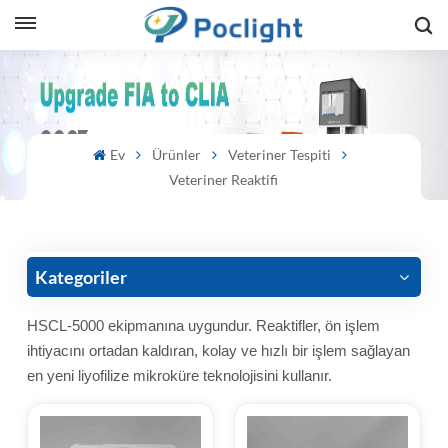
sh
is
Ev
Ürünler
Veteriner Tespiti
ий
Veteriner Reaktifi
ol
guês
Kategoriler
HSCL-5000 ekipmanına uygundur. Reaktifler, ön işlem
ihtiyacını ortadan kaldıran, kolay ve hızlı bir işlem sağlayan
語
en yeni liyofilize mikroküre teknolojisini kullanır.
e