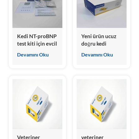
Kedi NT-proBNP
Yeni ürün ucuz
test kiti için evcil
doğru kedi
hayvan
büyüme
Devamını Oku
Devamını Oku
Kemilüminesan
stimülasyonu
İmmünoassay
eksprese edilen
clia analizörü
gen 2 (fST2) test
kiti
Veteriner
veteriner