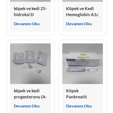
köpek ve kedi 25-
Köpek ve Kedi
hidroksi D
Hemoglobin A1c
Vitamini (A-VD)
(A-HbA1c) Test
Devamını Oku
Devamını Oku
Test Kiti
Kiti (Homojen
Kemilüminesans
İmmünoassay)
köpek ve kedi
Köpek
progesteronu (A-
Pankreatit
Prog) Test Kiti
Spesifik Lipaz
Devamını Oku
Devamını Oku
(cPL) Test Kiti