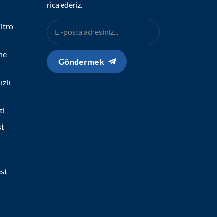
rica ederiz.
itro
ne
Göndermek
zlı
ti
st
est