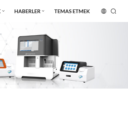
K
HABERLER
TEMAS ETMEK
English
français
русский
español
português
العربية
日本語
Türkçe