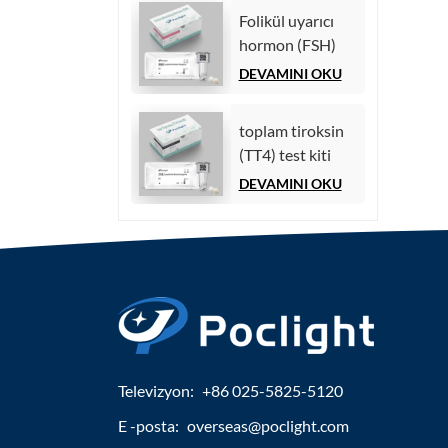
Folikül uyarıcı
hormon (FSH)
test kiti
DEVAMINI OKU
toplam tiroksin
(TT4) test kiti
DEVAMINI OKU
Televizyon:
+86 025-5825-5120
E -posta:
overseas@poclight.com