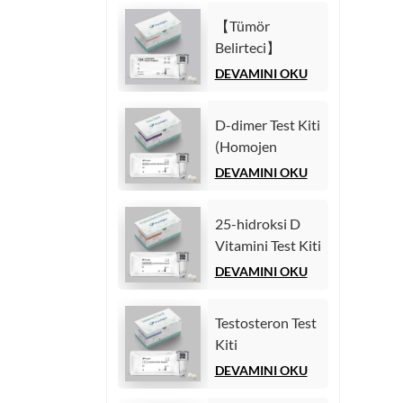
İmmünolojik
(Homojen
Test)
【Tümör
Kemilüminesans
Belirteci】
İmmünolojik
Karsinoembriyonik
DEVAMINI OKU
Test)
antijen (CEA)
Test Kiti
D-dimer Test Kiti
(Homojen
(Homojen
Kemilüminesans
Kemilüminesans
DEVAMINI OKU
İmmünolojik
İmmünoassay)
Test)
25-hidroksi D
Vitamini Test Kiti
(Homojen
DEVAMINI OKU
Kemilüminesans
İmmünoassay))
Testosteron Test
Kiti
(Kemilüminesans
DEVAMINI OKU
İmmünoassay)