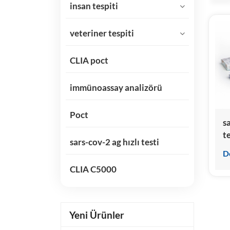
insan tespiti
veteriner tespiti
CLIA poct
immünoassay analizörü
Poct
s
te
sars-cov-2 ag hızlı testi
D
CLIA C5000
Yeni Ürünler