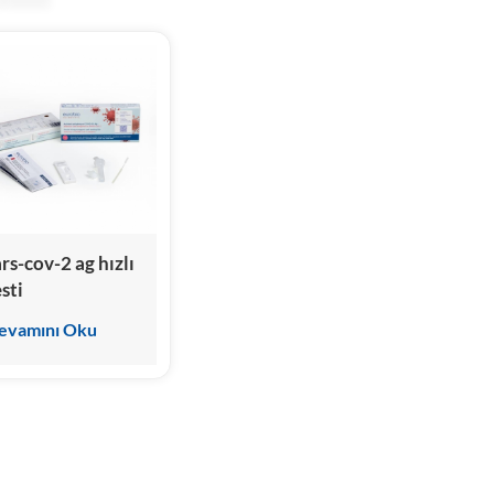
ars-cov-2 ag hızlı
sti
evamını Oku