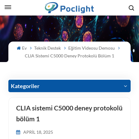
sh
is
Ev
Teknik Destek
Eğitim Videosu Demosu
ий
CLIA Sistemi C5000 Deney Protokolü Bölüm 1
ol
guês
Kategoriler
CLIA sistemi C5000 deney protokolü
語
bölüm 1
e
APRIL 18, 2025