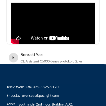
esia
Sonraki Yazı
CLIA sistemi C5000 deney protokolü 2. kısım
Televizyon:
+86 025-5825-5120
E -posta:
overseas@poclight.com
Adres:
South side, 2nd Floor, Building A02,