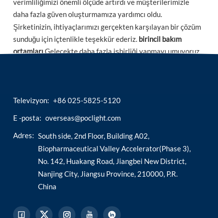
verimliliğimizi önemli ölçüde artırdı ve müşterilerimizle
daha fazla güven oluşturmamıza yardımcı oldu.
esia
Şirketinizin, ihtiyaçlarımızı gerçekten karşılayan bir çözüm
sunduğu için içtenlikle teşekkür ederiz.
birincil bakım
ortamları
Gelecekte daha fazla işbirliği yapmayı umuyoruz.
Televizyon:
+86 025-5825-5120
E -posta:
overseas@poclight.com
Adres:
South side, 2nd Floor, Building A02,
Biopharmaceutical Valley Accelerator(Phase 3),
No. 142, Huakang Road, Jiangbei New District,
Nanjing City, Jiangsu Province, 210000, P.R.
China