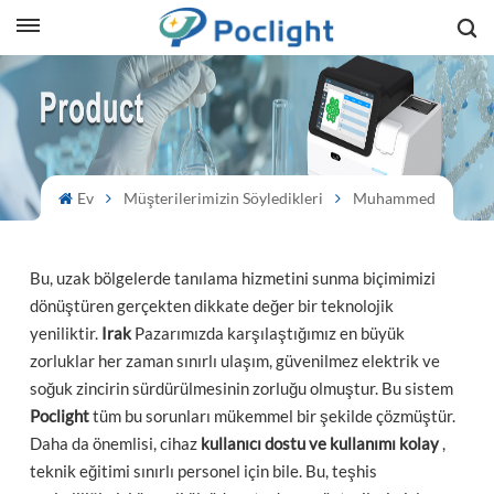
sh
is
ий
Ev
Müşterilerimizin Söyledikleri
Muhammed
ol
Bu, uzak bölgelerde tanılama hizmetini sunma biçimimizi
guês
dönüştüren gerçekten dikkate değer bir teknolojik
yeniliktir.
Irak
Pazarımızda karşılaştığımız en büyük
zorluklar her zaman sınırlı ulaşım, güvenilmez elektrik ve
soğuk zincirin sürdürülmesinin zorluğu olmuştur. Bu sistem
語
Poclight
tüm bu sorunları mükemmel bir şekilde çözmüştür.
Daha da önemlisi, cihaz
kullanıcı dostu ve kullanımı kolay
,
e
teknik eğitimi sınırlı personel için bile. Bu, teşhis