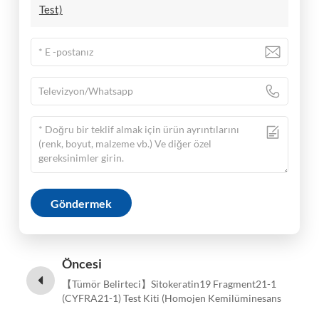
Test)
Göndermek
Öncesi
【Tümör Belirteci】Sitokeratin19 Fragment21-1
(CYFRA21-1) Test Kiti (Homojen Kemilüminesans
İmmünolojik Test)