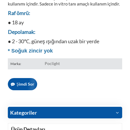
kullanımı içindir. Sadece in vitro tanı amaçlı kullanım içindir.
Raf ömrü:
● 18 ay
Depolamak:
● 2 - 30℃, güneş ışığından uzak bir yerde
*
Soğuk zincir yok
Poclight
Marka:
Şimdi Sor
Kategoriler
Ürün Detayları