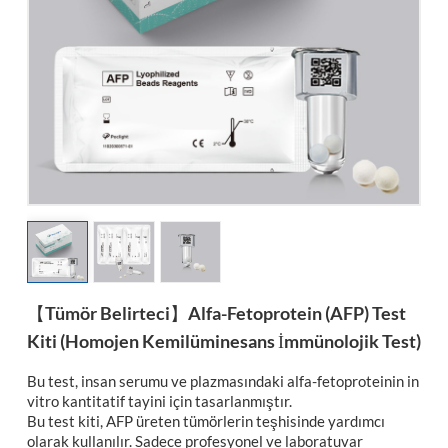
esia
【Tümör Belirteci】Alfa-Fetoprotein (AFP) Test
Kiti (Homojen Kemilüminesans İmmünolojik Test)
Bu test, insan serumu ve plazmasındaki alfa-fetoproteinin in
vitro kantitatif tayini için tasarlanmıştır.
Bu test kiti, AFP üreten tümörlerin teşhisinde yardımcı
olarak kullanılır. Sadece profesyonel ve laboratuvar