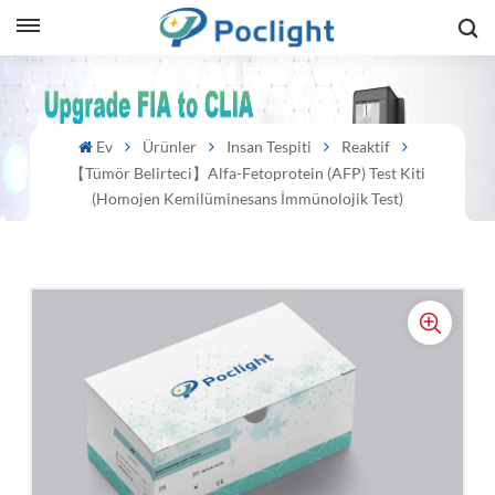
sh
Ev
Ürünler
Insan Tespiti
Reaktif
is
【Tümör Belirteci】Alfa-Fetoprotein (AFP) Test Kiti
ий
(Homojen Kemilüminesans İmmünolojik Test)
ol
guês
語
e