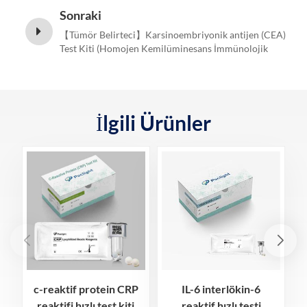
Sonraki
【Tümör Belirteci】Karsinoembriyonik antijen (CEA)
Test Kiti (Homojen Kemilüminesans İmmünolojik
Test)
İlgili Ürünler
c-reaktif protein CRP
IL-6 interlökin-6
reaktifi hızlı test kiti
reaktif hızlı testi