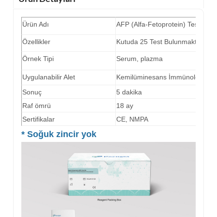
Ürün Adı
AFP (Alfa-Fetoprotein) Test Kit
Özellikler
Kutuda 25 Test Bulunmaktadır.
Örnek Tipi
Serum, plazma
Uygulanabilir Alet
Kemilüminesans İmmünolojik Ana
Sonuç
5 dakika
Raf ömrü
18 ay
Sertifikalar
CE, NMPA
*
Soğuk zincir yok