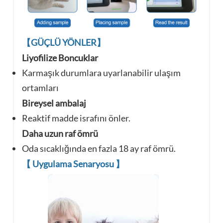
【GÜÇLÜ YÖNLER】
Liyofilize Boncuklar
Karmaşık durumlara uyarlanabilir
ulaşım
ortamları
Bireysel ambalaj
Reaktif madde israfını önler.
Daha uzun raf ömrü
Oda sıcaklığında en fazla 18 ay raf ömrü.
【
Uygulama Senaryosu
】