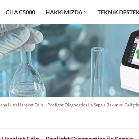
CLIA C5000
HAKKIMIZDA
TEKNIK DESTE
aha Hızlı Hareket Edin – Poclight Diagnostics Ile Sepsis Bakımını Geliştir