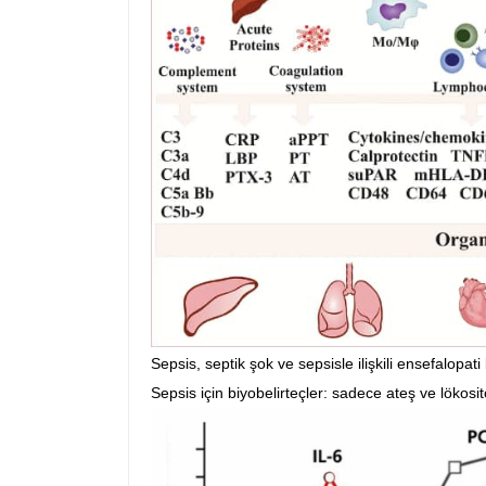
Sepsis, septik şok ve sepsisle ilişkili ensefalopati
Sepsis için biyobelirteçler: sadece ateş ve lökosi