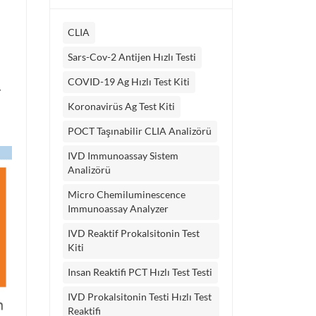
CLIA
Sars-Cov-2 Antijen Hızlı Testi
COVID-19 Ag Hızlı Test Kiti
r
Koronavirüs Ag Test Kiti
POCT Taşınabilir CLIA Analizörü
IVD Immunoassay Sistem
Analizörü
Micro Chemiluminescence
Immunoassay Analyzer
IVD Reaktif Prokalsitonin Test
Kiti
Insan Reaktifi PCT Hızlı Test Testi
IVD Prokalsitonin Testi Hızlı Test
Reaktifi