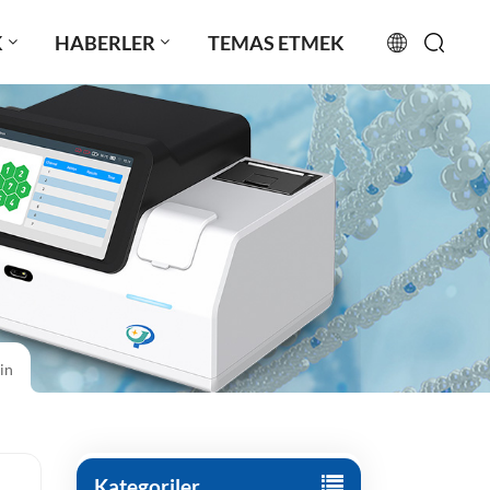
K
HABERLER
TEMAS ETMEK
English
français
русский
español
português
in
العربية
日本語
Türkçe
Kategoriler