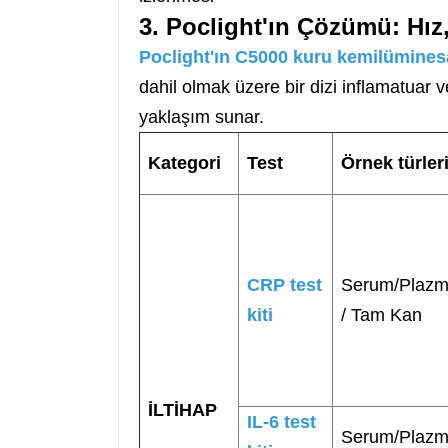
3. Poclight'ın Çözümü: Hız, 
Poclight'ın C5000 kuru kemilümines
dahil olmak üzere bir dizi inflamatuar ve 
yaklaşım sunar.
Kategori
Test
Örnek türler
CRP test
Serum/Plaz
kiti
/
Tam Kan
İLTİHAP
IL-6 test
Serum/Plaz