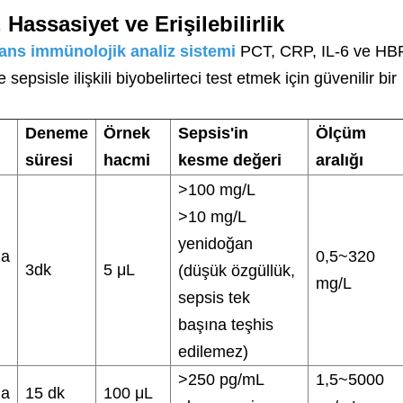
Hassasiyet ve Erişilebilirlik
ans immünolojik analiz sistemi
PCT, CRP, IL-6 ve HB
sepsisle ilişkili biyobelirteci test etmek için güvenilir bir
Deneme
Örnek
Sepsis'in
Ölçüm
i
süresi
hacmi
kesme değeri
aralığı
>100 mg/L
>10 mg/L
yenidoğan
ma
0,5~320
3dk
5 μL
(düşük özgüllük,
mg/L
sepsis tek
başına teşhis
edilemez)
>250 pg/mL
1,5~5000
ma
15 dk
100 μL