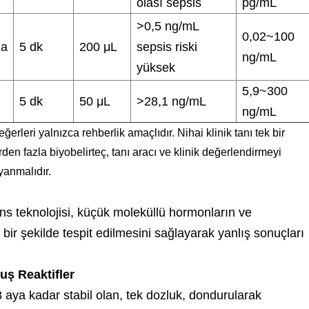
olası sepsis
pg/mL
>0,5 ng/mL
0,02~100
ma
5 dk
200 μL
sepsis riski
ng/mL
yüksek
5,9~300
5 dk
50 μL
>28,1 ng/mL
ng/mL
eğerleri yalnızca rehberlik amaçlıdır. Nihai klinik tanı tek bir
n fazla biyobelirteç, tanı aracı ve klinik değerlendirmeyi
yanmalıdır.
teknolojisi, küçük moleküllü hormonların ve
 bir şekilde tespit edilmesini sağlayarak yanlış sonuçları
uş Reaktifler
8 aya kadar stabil olan, tek dozluk, dondurularak