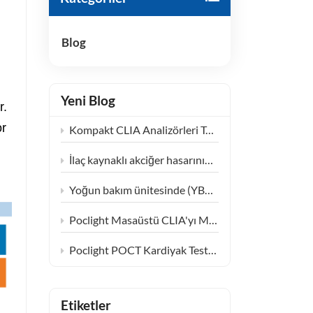
हिंदी
Blog
Indonesia
Yeni Blog
r.
or
Kompakt CLIA Analizörleri Toplum Sağlığı Merkezlerinde Tanı Hizmetlerini Nasıl Yeniden Şekillendiriyor
İlaç kaynaklı akciğer hasarının izlenmesi: KL-6'nın klinik uygulamasının genişletilmesi
Yoğun bakım ünitesinde (YBÜ) ağır sepsisin yönetimi: PCT ve IL-6 testlerinin klinik sinerjisi
Poclight Masaüstü CLIA'yı Merkezi Olmayan Kadın Endokrinoloji Bakım Ortamlarına Entegre Etme
Poclight POCT Kardiyak Test Çözümleri ile Acil Durumdan Rutin Bakıma
Etiketler