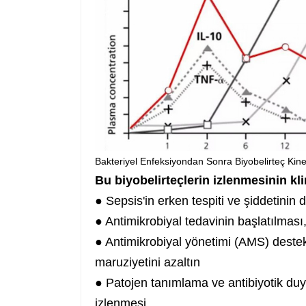
Bakteriyel Enfeksiyondan Sonra Biyobelirteç Kinet
Bu biyobelirteçlerin izlenmesinin kli
● Sepsis'in erken tespiti ve şiddetinin 
● Antimikrobiyal tedavinin başlatılması
● Antimikrobiyal yönetimi (AMS) destek
maruziyetini azaltın
● Patojen tanımlama ve antibiyotik duyar
izlenmesi