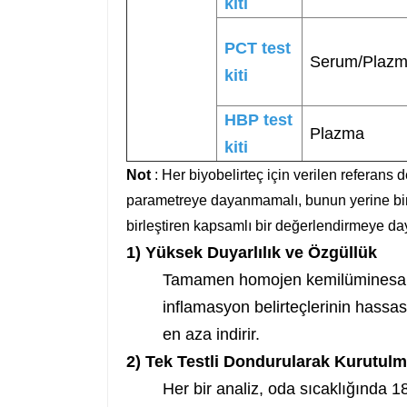
kiti
PCT test
Serum/Plaz
kiti
HBP test
Plazma
kiti
Not
: Her biyobelirteç için verilen referans d
parametreye dayanmamalı, bunun yerine birde
birleştiren kapsamlı bir değerlendirmeye da
1) Yüksek Duyarlılık ve Özgüllük
Tamamen homojen kemilüminesans 
inflamasyon belirteçlerinin hassas
en aza indirir.
2) Tek Testli Dondurularak Kurutulm
Her bir analiz, oda sıcaklığında 1