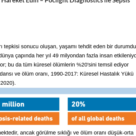
 Hareket Edin – Poclight Diagnostics ile Sepsis
ı tepkisi sonucu oluşan, yaşamı tehdit eden bir durumdu
dünya çapında her yıl 49 milyondan fazla insan etkileniy
or; bu da tüm küresel ölümlerin %20'sini temsil ediyor
sidansı ve ölüm oranı, 1990-2017: Küresel Hastalık Yükü
 2020).
ektedir, ancak görülme sıklığı ve ölüm oranı düşük-orta