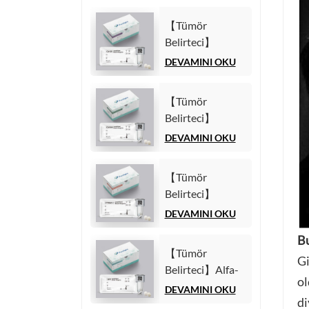
【Tümör
Belirteci】
Karbonhidrat
DEVAMINI OKU
Antijeni 125
(CA125) Test Kiti
【Tümör
(Homojen
Belirteci】
Kemilüminesans
Karbonhidrat
DEVAMINI OKU
İmmünolojik
Antijeni 19-9
Test)
(CA19-9) Test
【Tümör
Kiti (Homojen
Belirteci】
Kemilüminesans
Sitokeratin19
DEVAMINI OKU
İmmünolojik
Fragment21-1
Test)
Bu
(CYFRA21-1)
【Tümör
Test Kiti
Gi
Belirteci】Alfa-
(Homojen
ol
Fetoprotein
DEVAMINI OKU
Kemilüminesans
di
(AFP) Test Kiti