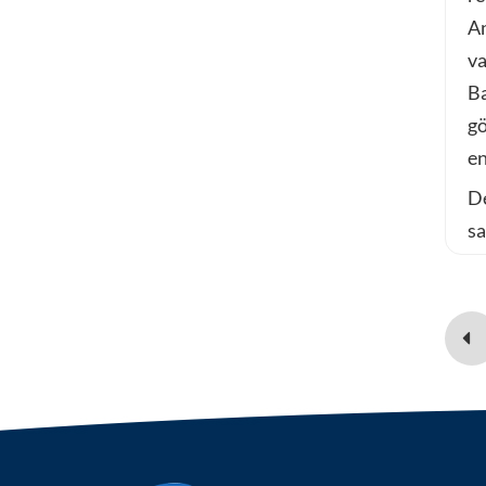
An
va
Ba
gö
en
De
sa