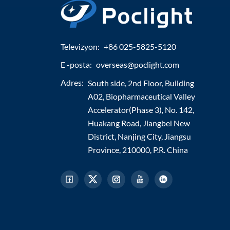
Televizyon:
+86 025-5825-5120
E -posta:
overseas@poclight.com
Adres:
South side, 2nd Floor, Building
A02, Biopharmaceutical Valley
Accelerator(Phase 3), No. 142,
Huakang Road, Jiangbei New
District, Nanjing City, Jiangsu
Province, 210000, P.R. China