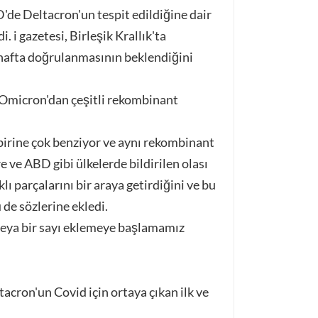
'de Deltacron'un tespit edildiğine dair
i. i gazetesi, Birleşik Krallık'ta
u hafta doğrulanmasının beklendiğini
 Omicron'dan çeşitli rekombinant
irine çok benziyor ve aynı rekombinant
re ve ABD gibi ülkelerde bildirilen olası
 parçalarını bir araya getirdiğini ve bu
de sözlerine ekledi.
 veya bir sayı eklemeye başlamamız
cron'un Covid için ortaya çıkan ilk ve