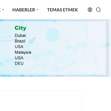
K
HABERLER
TEMAS ETMEK
English
français
русский
español
português
العربية
日本語
Türkçe