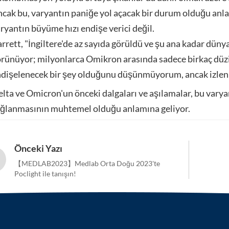
cak bu, varyantın paniğe yol açacak bir durum olduğu an
ryantın büyüme hızı endişe verici değil.
rrett, "İngiltere'de az sayıda görüldü ve şu ana kadar düny
rünüyor; milyonlarca Omikron arasında sadece birkaç düzin
dişelenecek bir şey olduğunu düşünmüyorum, ancak izle
lta ve Omicron'un önceki dalgaları ve aşılamalar, bu varya
ğlanmasının muhtemel olduğu anlamına geliyor.
Önceki Yazı
【MEDLAB2023】Medlab Orta Doğu 2023'te
Poclight ile tanışın!