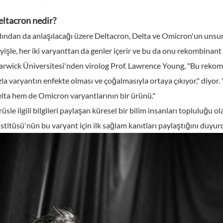
ltacron nedir?
ından da anlaşılacağı üzere Deltacron, Delta ve Omicron'un unsurla
yişle, her iki varyanttan da genler içerir ve bu da onu rekombinant v
rwick Üniversitesi'nden virolog Prof. Lawrence Young, "Bu rekombi
zla varyantın enfekte olması ve çoğalmasıyla ortaya çıkıyor," diyo
lta hem de Omicron varyantlarının bir ürünü."
rüsle ilgili bilgileri paylaşan küresel bir bilim insanları topluluğu 
stitüsü'nün bu varyant için ilk sağlam kanıtları paylaştığını duyur