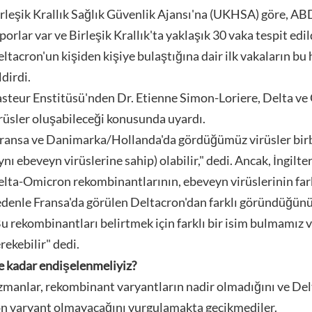
rleşik Krallık Sağlık Güvenlik Ajansı'na (UKHSA) göre, ABD
porlar var ve Birleşik Krallık'ta yaklaşık 30 vaka tespit edild
ltacron'un kişiden kişiye bulaştığına dair ilk vakaların b
ldirdi.
steur Enstitüsü'nden Dr. Etienne Simon-Loriere, Delta ve
rüsler oluşabileceği konusunda uyardı.
ransa ve Danimarka/Hollanda'da gördüğümüz virüsler birb
ynı ebeveyn virüslerine sahip) olabilir," dedi. Ancak, İngilte
lta-Omicron rekombinantlarının, ebeveyn virüslerinin farklı
denle Fransa'da görülen Deltacron'dan farklı göründüğünü 
u rekombinantları belirtmek için farklı bir isim bulmamız
rekebilir" dedi.
 kadar endişelenmeliyiz?
manlar, rekombinant varyantların nadir olmadığını ve Delta
n varyant olmayacağını vurgulamakta gecikmediler.