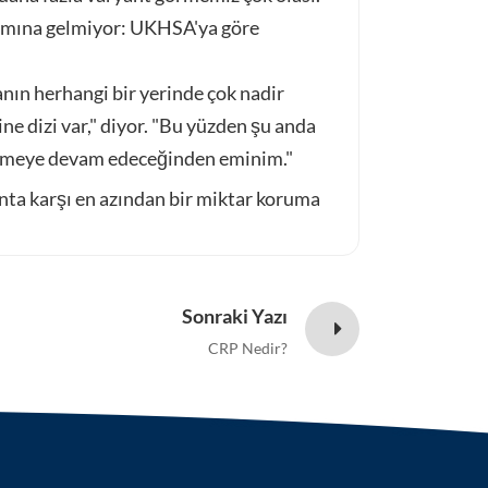
lamına gelmiyor: UKHSA'ya göre
anın herhangi bir yerinde çok nadir
e dizi var," diyor. "Bu yüzden şu anda
nmeye devam edeceğinden eminim."
nta karşı en azından bir miktar koruma
Sonraki Yazı
CRP Nedir?