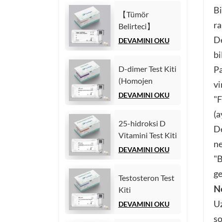
İmmünolojik
(Homojen
Bi
Test)
【Tümör
Kemilüminesans
ra
Belirteci】
İmmünolojik
Karsinoembriyonik
De
DEVAMINI OKU
Test)
antijen (CEA)
bi
Test Kiti
D-dimer Test Kiti
Pa
(Homojen
(Homojen
vi
Kemilüminesans
Kemilüminesans
DEVAMINI OKU
İmmünolojik
"F
İmmünoassay)
Test)
(a
25-hidroksi D
De
Vitamini Test Kiti
ne
(Homojen
DEVAMINI OKU
"B
Kemilüminesans
İmmünoassay))
ge
Testosteron Test
Ne
Kiti
(Kemilüminesans
Uz
DEVAMINI OKU
İmmünoassay)
so