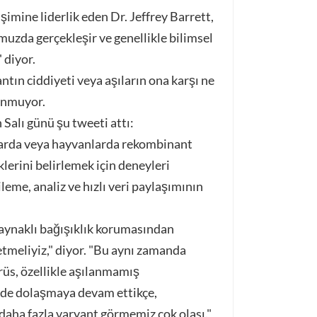
mine liderlik eden Dr. Jeffrey Barrett,
uzda gerçekleşir ve genellikle bilimsel
 diyor.
tın ciddiyeti veya aşıların ona karşı ne
lunmuyor.
alı günü şu tweeti attı:
larda veya hayvanlarda rekombinant
lerini belirlemek için deneyleri
me, analiz ve hızlı veri paylaşımının
 kaynaklı bağışıklık korumasından
tmeliyiz," diyor. "Bu aynı zamanda
rüs, özellikle aşılanmamış
erde dolaşmaya devam ettikçe,
daha fazla varyant görmemiz çok olası."