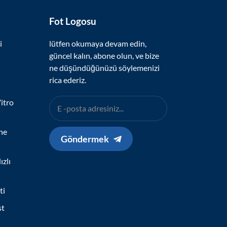
Fot Logosu
i
lütfen okumaya devam edin,
güncel kalın, abone olun, ve bize
ne düşündüğünüzü söylemenizi
rica ederiz.
itro
ne
Göndermek
zlı
ti
st