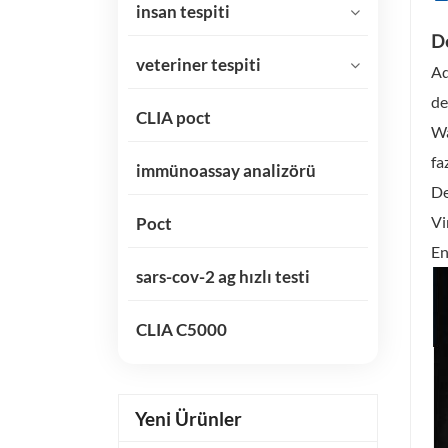
insan tespiti
De
veteriner tespiti
Ad
de
CLIA poct
Wa
fa
immünoassay analizörü
De
Vi
Poct
En
sars-cov-2 ag hızlı testi
CLIA C5000
Yeni Ürünler