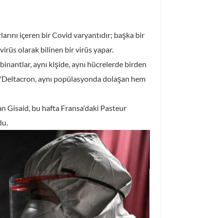
हिंदी
rını içeren bir Covid varyantıdır; başka bir
Indonesia
irüs olarak bilinen bir virüs yapar.
nantlar, aynı kişide, aynı hücrelerde birden
r. "Deltacron, aynı popülasyonda dolaşan hem
olan Gisaid, bu hafta Fransa'daki Pasteur
du.