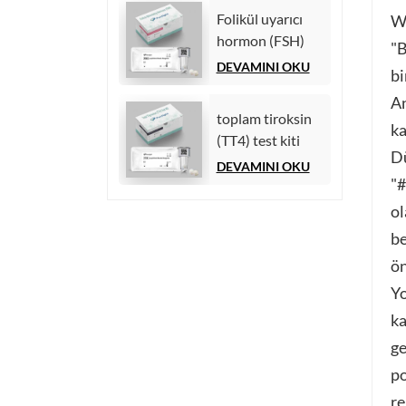
Folikül uyarıcı
We
hormon (FSH)
"B
test kiti
DEVAMINI OKU
bi
An
toplam tiroksin
ka
(TT4) test kiti
Dü
DEVAMINI OKU
"#
ol
be
ön
Yo
ka
ge
po
re