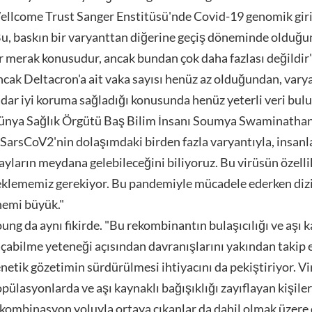
llcome Trust Sanger Enstitüsü'nde Covid-19 genomik girişi
u, baskın bir varyanttan diğerine geçiş döneminde olduğum
r merak konusudur, ancak bundan çok daha fazlası değildir"
cak Deltacron'a ait vaka sayısı henüz az olduğundan, varyan
dar iyi koruma sağladığı konusunda henüz yeterli veri bu
nya Sağlık Örgütü Baş Bilim İnsanı Soumya Swaminathan S
SarsCoV2'nin dolaşımdaki birden fazla varyantıyla, insan
ayların meydana gelebileceğini biliyoruz. Bu virüsün özellik
klememiz gerekiyor. Bu pandemiyle mücadele ederken dizile
emi büyük."
ung da aynı fikirde. "Bu rekombinantın bulaşıcılığı ve aşı
çabilme yeteneği açısından davranışlarını yakından takip e
netik gözetimin sürdürülmesi ihtiyacını da pekiştiriyor. Vi
pülasyonlarda ve aşı kaynaklı bağışıklığı zayıflayan kişil
kombinasyon yoluyla ortaya çıkanlar da dahil olmak üzere 