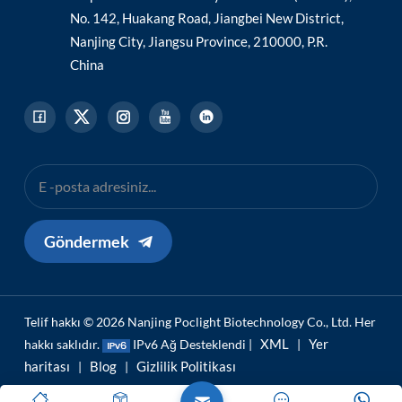
No. 142, Huakang Road, Jiangbei New District,
Nanjing City, Jiangsu Province, 210000, P.R.
China
Göndermek
Telif hakkı © 2026 Nanjing Poclight Biotechnology Co., Ltd. Her
XML
Yer
hakkı saklıdır.
IPv6 Ağ Desteklendi |
|
haritası
Blog
Gizlilik Politikası
|
|