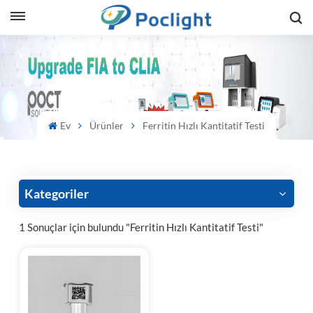
sh
is
ий
Ev
Ürünler
Ferritin Hızlı Kantitatif Testi
ol
guês
Kategoriler
1 Sonuçlar için bulundu "Ferritin Hızlı Kantitatif Testi"
語
e