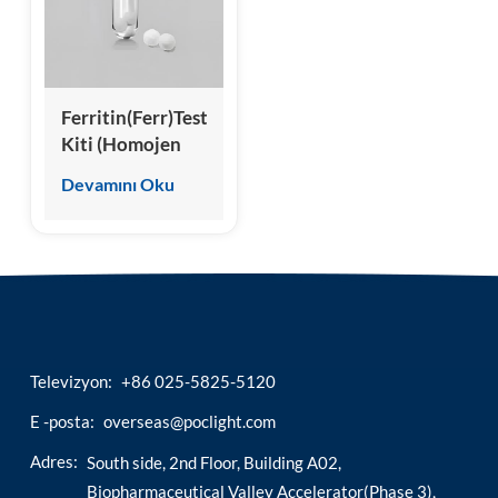
esia
Ferritin(Ferr)Test
Kiti (Homojen
Kemilüminesans
Devamını Oku
İmmünoassay)
Televizyon:
+86 025-5825-5120
E -posta:
overseas@poclight.com
Adres:
South side, 2nd Floor, Building A02,
Biopharmaceutical Valley Accelerator(Phase 3),