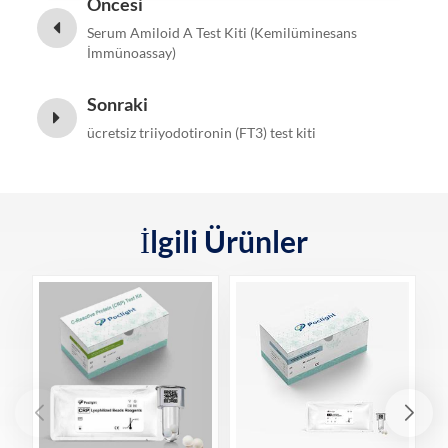
Öncesi
Serum Amiloid A Test Kiti (Kemilüminesans
İmmünoassay)
Sonraki
ücretsiz triiyodotironin (FT3) test kiti
İlgili Ürünler