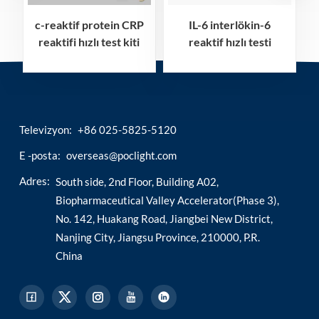
c-reaktif protein CRP
IL-6 interlökin-6
reaktifi hızlı test kiti
reaktif hızlı testi
Televizyon:
+86 025-5825-5120
E -posta:
overseas@poclight.com
Adres:
South side, 2nd Floor, Building A02,
Biopharmaceutical Valley Accelerator(Phase 3),
No. 142, Huakang Road, Jiangbei New District,
Nanjing City, Jiangsu Province, 210000, P.R.
China