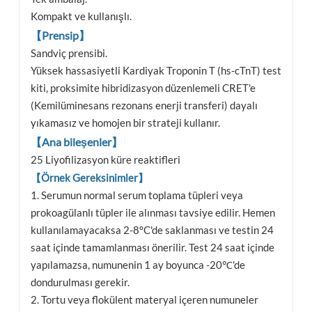
Kompakt ve kullanışlı.
【Prensip】
Sandviç prensibi.
Yüksek hassasiyetli Kardiyak Troponin T (hs-cTnT) test
kiti, proksimite hibridizasyon düzenlemeli CRET'e
(Kemilüminesans rezonans enerji transferi) dayalı
yıkamasız ve homojen bir strateji kullanır.
【Ana bileşenler】
25 Liyofilizasyon küre reaktifleri
【Örnek Gereksinimler】
1. Serumun normal serum toplama tüpleri veya
prokoagülanlı tüpler ile alınması tavsiye edilir. Hemen
kullanılamayacaksa 2-8°C'de saklanması ve testin 24
saat içinde tamamlanması önerilir. Test 24 saat içinde
yapılamazsa, numunenin 1 ay boyunca -20℃'de
dondurulması gerekir.
2. Tortu veya flokülent materyal içeren numuneler