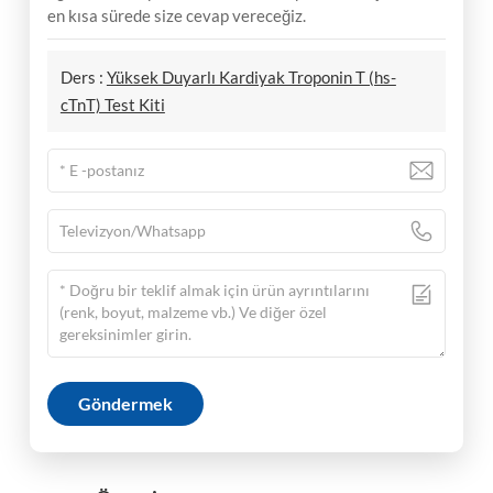
en kısa sürede size cevap vereceğiz.
Ders :
Yüksek Duyarlı Kardiyak Troponin T (hs-
cTnT) Test Kiti
Göndermek