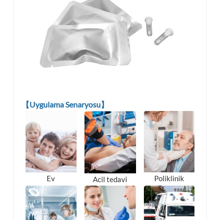
【Uygulama Senaryosu】
Poliklinik
Ev
Acil tedavi