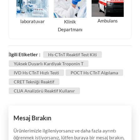
Ambulans
laboratuvar
Klinik
Departmanı
İlgili Etiketler :
Hs-CTnT Reaktif Test Kiti
Yüksek Duyarlı Kardiyak Troponin T
IVD Hs CTnT Hızlı Testi
POCT Hs CTnT Algılama
CRET Tekniği Reaktif
CLIA Analizörü Reaktif Kullanır
Mesaj Bırakın
Ürünlerimizle ilgileniyorsanız ve daha fazla ayrıntı
öğrenmek istiyorsanız, lütfen buraya bir mesaj bırakın,