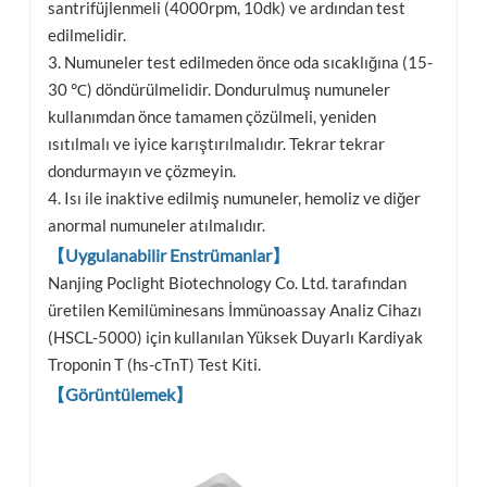
santrifüjlenmeli (4000rpm, 10dk) ve ardından test
edilmelidir.
3. Numuneler test edilmeden önce oda sıcaklığına (15-
30 ℃) döndürülmelidir. Dondurulmuş numuneler
kullanımdan önce tamamen çözülmeli, yeniden
ısıtılmalı ve iyice karıştırılmalıdır. Tekrar tekrar
dondurmayın ve çözmeyin.
4. Isı ile inaktive edilmiş numuneler, hemoliz ve diğer
anormal numuneler atılmalıdır.
【Uygulanabilir Enstrümanlar】
Nanjing Poclight Biotechnology Co. Ltd. tarafından
üretilen Kemilüminesans İmmünoassay Analiz Cihazı
(HSCL-5000) için kullanılan Yüksek Duyarlı Kardiyak
Troponin T (hs-cTnT) Test Kiti.
【Görüntülemek】