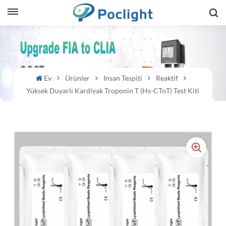
sh
is
Ev
Ürünler
Insan Tespiti
Reaktif
ий
Yüksek Duyarlı Kardiyak Troponin T (hs-CTnT) Test Kiti
ol
guês
語
e