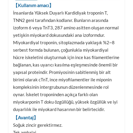
【Kullanım amacı】
İnsanlarda Yüksek Duyarlı Kardidiyak troponin T,
TNN2 geni tarafından kodlanır. Bunların arasında
izoform 6 veya TnT3, 287 amino asitten oluşan normal
yetişkin miyokard dokusundaki ana izoformdur.
Miyokardiyal troponin, sitoplazmada yaklaşık %2~8
serbest formda bulunan, çoğunlukla miyokardiyal
hücre iskeletini oluşturmak için ince kas filamentlerine
bağlanan, kas uyarıcı kasılma eşleşmesinde önemli bir
yapısal proteindir. Promiyosinin sabitlenmiş bir alt
birimi olarak cTnT, ince miyofilamentler ile miponin
kompleksinin intergrubunun düzenlenmesinde rol
oynar. İskelet troponinden açıkça farklı olan
miyokarponin T doku özgüllüğü, yüksek özgüllük ve iyi
duyarlılık ile miyokard hasarının bir belirtecidir.
【Avantaj】
Soğuk zincir gerektirmez.
Tek ambalaj.