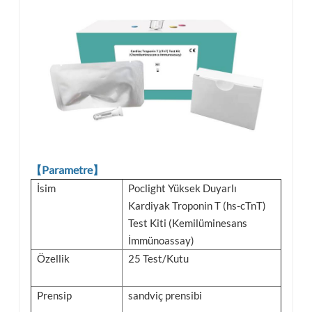
【Parametre】
İsim
Poclight Yüksek Duyarlı
Kardiyak Troponin T (hs-cTnT)
Test Kiti (Kemilüminesans
İmmünoassay)
Özellik
25 Test/Kutu
Prensip
sandviç prensibi