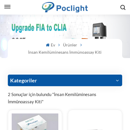
sh
is
Ev
Ürünler
ий
İnsan Kemilüminesans İmmünoassay Kiti
ol
guês
Kategoriler
2 Sonuçlar için bulundu "İnsan Kemilüminesans
İmmünoassay Kiti"
語
e