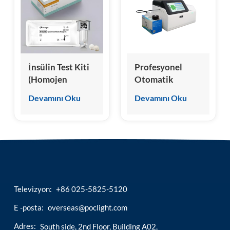
esia
İnsülin Test Kiti
Profesyonel
(Homojen
Otomatik
Kemilüminesans
Kemilüminesans
Devamını Oku
Devamını Oku
İmmünoassay)
İmmünoassay
Sistemi
Analizörü
Televizyon:
+86 025-5825-5120
E -posta:
overseas@poclight.com
Adres:
South side, 2nd Floor, Building A02,