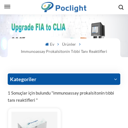
sh
is
Ev
Ürünler
ий
Immunoassay Prokalsitonin Tıbbi Tanı Reaktifleri
ol
guês
Kategoriler
1 Sonuçlar için bulundu "immunoassay prokalsitonin tıbbi
tanı reaktifleri "
語
e