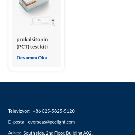
esia
prokalsitonin
(PCT) test kiti
Devamını Oku
Televizyon:
+86 025-5825-5120
E -posta:
overseas@poclight.com
Adres:
South side, 2nd Floor, Building A02,