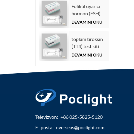
Folikül uyarıcı
hormon (FSH)
test kiti
DEVAMINI OKU
toplam tiroksin
(TT4) test kiti
DEVAMINI OKU
Televizyon:
+86 025-5825-5120
E -posta:
overseas@poclight.com