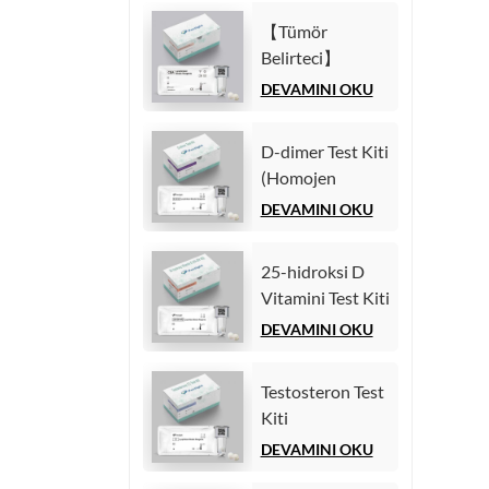
İmmünolojik
(Homojen
Test)
【Tümör
Kemilüminesans
Belirteci】
İmmünolojik
Karsinoembriyonik
DEVAMINI OKU
Test)
antijen (CEA)
Test Kiti
D-dimer Test Kiti
(Homojen
(Homojen
Kemilüminesans
Kemilüminesans
DEVAMINI OKU
İmmünolojik
İmmünoassay)
Test)
25-hidroksi D
Vitamini Test Kiti
(Homojen
DEVAMINI OKU
Kemilüminesans
İmmünoassay))
Testosteron Test
Kiti
(Kemilüminesans
DEVAMINI OKU
İmmünoassay)