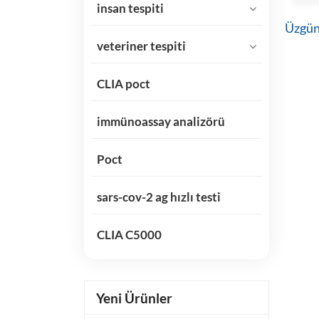
insan tespiti
Üzgünü
veteriner tespiti
CLIA poct
immünoassay analizörü
Poct
sars-cov-2 ag hızlı testi
CLIA C5000
Yeni Ürünler