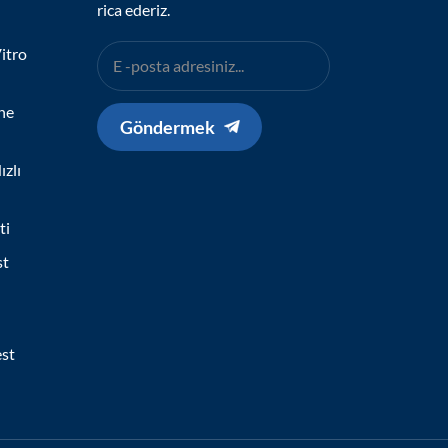
rica ederiz.
itro
ne
Göndermek
zlı
ti
st
est