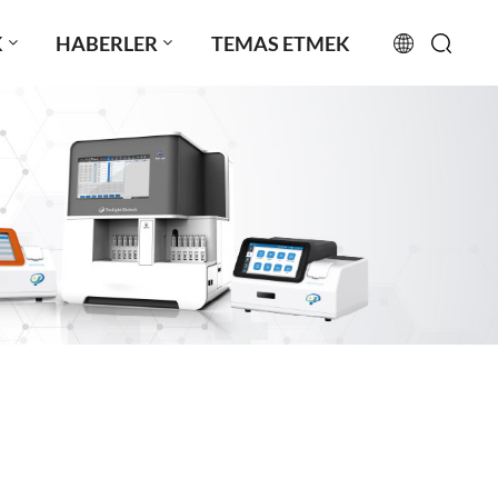
K
HABERLER
TEMAS ETMEK
English
français
русский
español
português
العربية
日本語
Türkçe