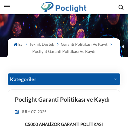
sh
is
Ev
Teknik Destek
Garanti Politikası Ve Kayıt
ий
Poclight Garanti Politikası Ve Kaydı
ol
guês
Kategoriler
Poclight Garanti Politikası ve Kaydı
語
JULY 07, 2025
e
C5000 ANALİZÖR GARANTİ POLİTİKASI