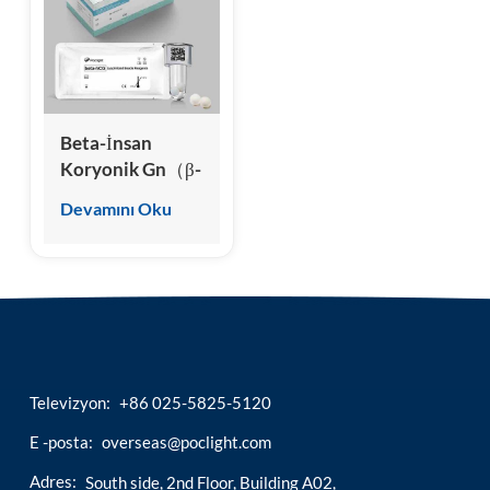
esia
Beta-İnsan
Koryonik Gn（β-
hCG）Test Kiti
Devamını Oku
(Kemilüminesans
İmmünoassay)
Televizyon:
+86 025-5825-5120
E -posta:
overseas@poclight.com
Adres:
South side, 2nd Floor, Building A02,