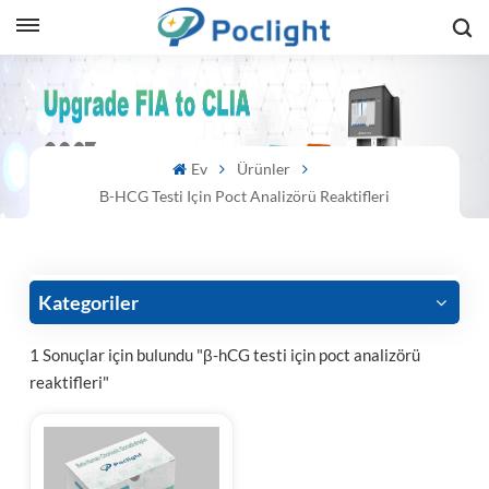
sh
is
Ev
Ürünler
ий
Β-HCG Testi Için Poct Analizörü Reaktifleri
ol
guês
Kategoriler
1 Sonuçlar için bulundu "β-hCG testi için poct analizörü
reaktifleri"
語
e