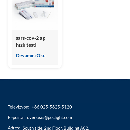
esia
sars-cov-2 ag
hızlı testi
Devamını Oku
Televizyon:
+86 025-5825-5120
E -posta:
overseas@poclight.com
Adres:
South side, 2nd Floor, Building A02,