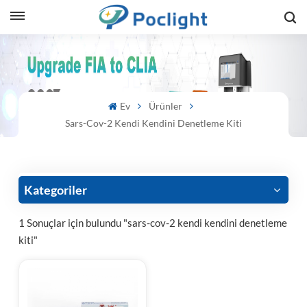
sh
is
Ev
Ürünler
ий
Sars-Cov-2 Kendi Kendini Denetleme Kiti
ol
guês
Kategoriler
1 Sonuçlar için bulundu "sars-cov-2 kendi kendini denetleme
kiti"
語
e