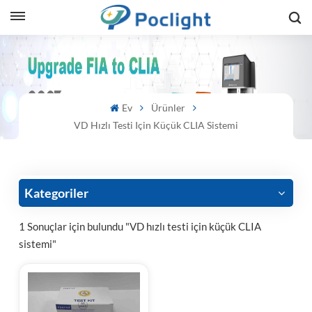
sh
is
Ev
Ürünler
ий
VD Hızlı Testi Için Küçük CLIA Sistemi
ol
guês
Kategoriler
1 Sonuçlar için bulundu "VD hızlı testi için küçük CLIA
sistemi"
語
e