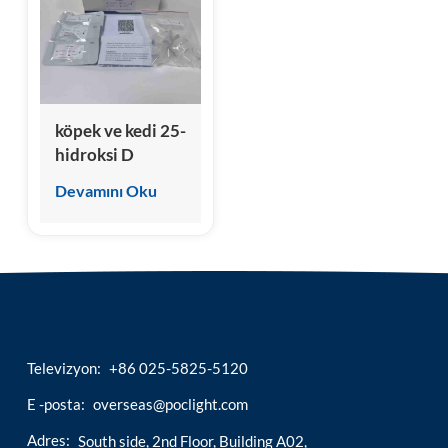
esia
köpek ve kedi 25-
hidroksi D
Vitamini (A-VD)
Devamını Oku
Test Kiti
Televizyon:
+86 025-5825-5120
E -posta:
overseas@poclight.com
Adres:
South side, 2nd Floor, Building A02,