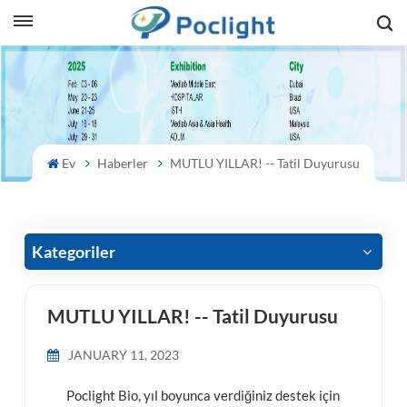
sh
is
ий
Ev
Haberler
MUTLU YILLAR! -- Tatil Duyurusu
ol
guês
Kategoriler
MUTLU YILLAR! -- Tatil Duyurusu
語
JANUARY 11, 2023
e
Poclight Bio, yıl boyunca verdiğiniz destek için