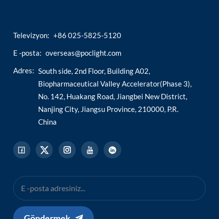
Televizyon:
+86 025-5825-5120
E -posta:
overseas@poclight.com
Adres:
South side, 2nd Floor, Building A02,
Biopharmaceutical Valley Accelerator(Phase 3),
No. 142, Huakang Road, Jiangbei New District,
Nanjing City, Jiangsu Province, 210000, P.R.
China
Göndermek