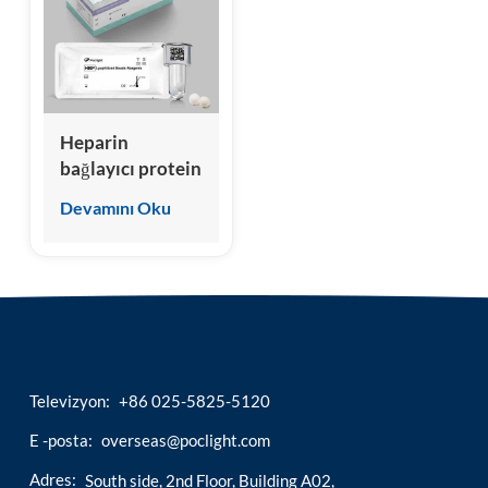
esia
Heparin
bağlayıcı protein
(HBP) Test Kiti
Devamını Oku
(Homojen
Kemilüminesans
İmmünoassay)
Televizyon:
+86 025-5825-5120
E -posta:
overseas@poclight.com
Adres:
South side, 2nd Floor, Building A02,