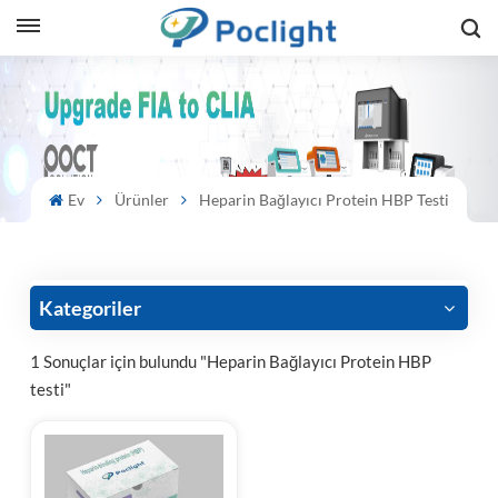
sh
is
ий
Ev
Ürünler
Heparin Bağlayıcı Protein HBP Testi
ol
guês
Kategoriler
1 Sonuçlar için bulundu "Heparin Bağlayıcı Protein HBP
testi"
語
e