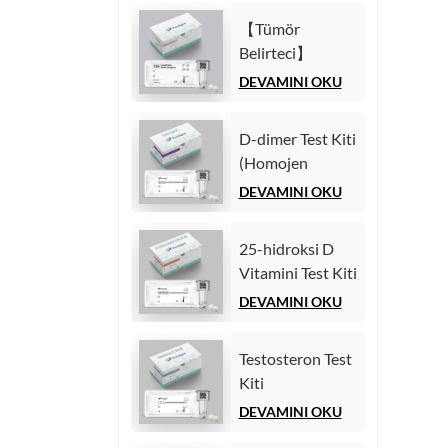
İmmünolojik
(Homojen
Test)
【Tümör
Kemilüminesans
Belirteci】
İmmünolojik
Karsinoembriyonik
DEVAMINI OKU
Test)
antijen (CEA)
Test Kiti
D-dimer Test Kiti
(Homojen
(Homojen
Kemilüminesans
Kemilüminesans
DEVAMINI OKU
İmmünolojik
İmmünoassay)
Test)
25-hidroksi D
Vitamini Test Kiti
(Homojen
DEVAMINI OKU
Kemilüminesans
İmmünoassay))
Testosteron Test
Kiti
(Kemilüminesans
DEVAMINI OKU
İmmünoassay)