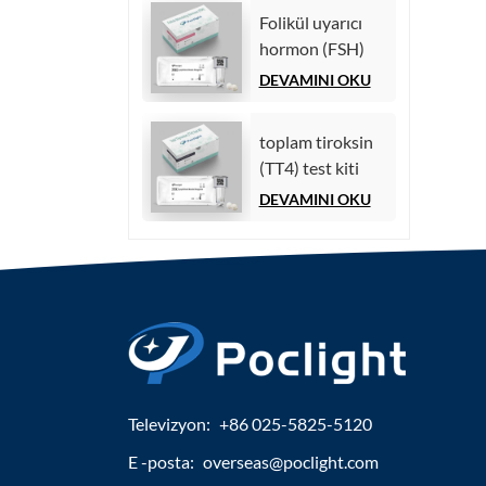
Folikül uyarıcı
hormon (FSH)
test kiti
DEVAMINI OKU
toplam tiroksin
(TT4) test kiti
DEVAMINI OKU
Televizyon:
+86 025-5825-5120
E -posta:
overseas@poclight.com