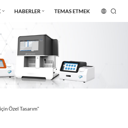
K
HABERLER
TEMAS ETMEK
English
français
русский
español
português
العربية
için Özel Tasarım"
日本語
Türkçe