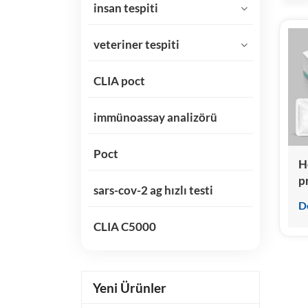
insan tespiti
veteriner tespiti
CLIA poct
immünoassay analizörü
Poct
H
p
sars-cov-2 ag hızlı testi
K
D
K
CLIA C5000
İ
Yeni Ürünler