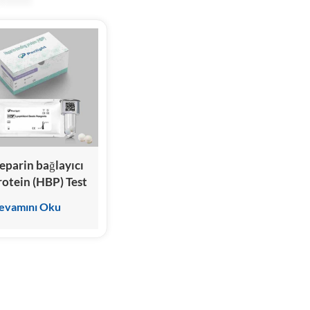
eparin bağlayıcı
rotein (HBP) Test
iti (Homojen
evamını Oku
emilüminesans
mmünoassay)