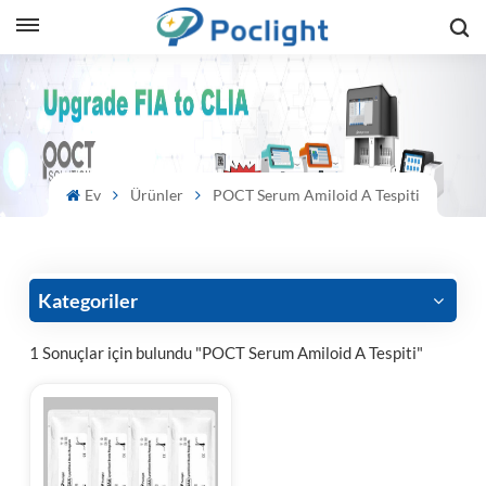
sh
is
ий
Ev
Ürünler
POCT Serum Amiloid A Tespiti
ol
guês
Kategoriler
1 Sonuçlar için bulundu "POCT Serum Amiloid A Tespiti"
語
e