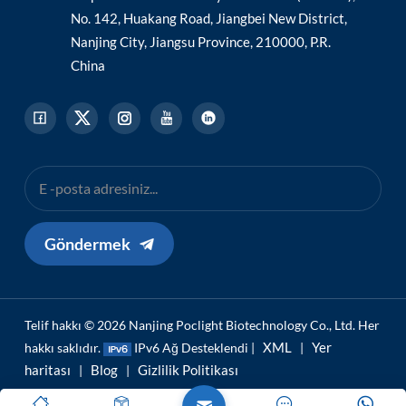
No. 142, Huakang Road, Jiangbei New District,
Nanjing City, Jiangsu Province, 210000, P.R.
China
Göndermek
Telif hakkı © 2026 Nanjing Poclight Biotechnology Co., Ltd. Her
XML
Yer
hakkı saklıdır.
IPv6 Ağ Desteklendi |
|
haritası
Blog
Gizlilik Politikası
|
|