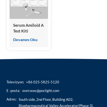
esia
Serum Amiloid A
Test Kiti
(Kemilüminesans
Devamını Oku
İmmünoassay)
Televizyon:
+86 025-5825-5120
E -posta:
overseas@poclight.com
Adres:
South side, 2nd Floor, Building A02,
Biopharmaceutical Valley Accelerator(Phase 3),