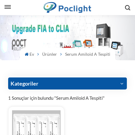
sh
is
ий
Ev
Ürünler
Serum Amiloid A Tespiti
ol
guês
Kategoriler
1 Sonuçlar için bulundu "Serum Amiloid A Tespiti"
語
e