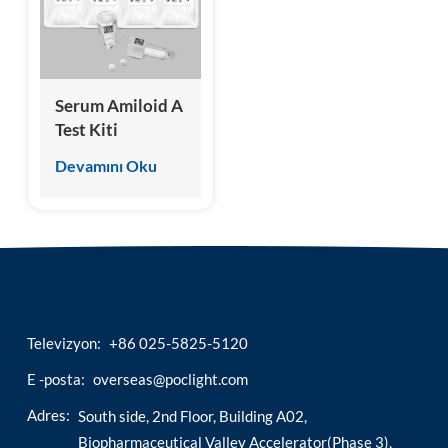
esia
Serum Amiloid A
Test Kiti
(Kemilüminesans
Devamını Oku
İmmünoassay)
Televizyon:
+86 025-5825-5120
E -posta:
overseas@poclight.com
Adres:
South side, 2nd Floor, Building A02,
Biopharmaceutical Valley Accelerator(Phase 3),