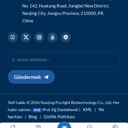
No. 142, Huakang Road, Jiangbei New District,
Nanjing City, Jiangsu Province, 210000, P.R.
China
Göndermek
Telif hakkı © 2026 Nanjing Poclight Biotechnology Co., Ltd. Her
XML
Yer
hakkı saklıdır.
IPv6 Ağ Desteklendi |
|
haritası
Blog
Gizlilik Politikası
|
|